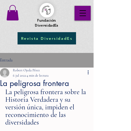
Fundación
DiversidadEs
Revista DiversidadEs
Entrada
Robert Ojeda Pérez
6 jul 2022
4 min de lectura
La peligrosa frontera
La peligrosa frontera sobre la 
Historia Verdadera y su 
versión única, impiden el 
reconocimiento de las 
diversidades