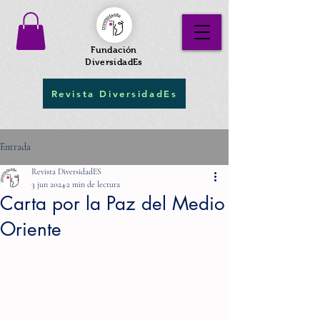
Fundación
DiversidadEs
Revista DiversidadEs
Entrada
Revista DiversidadES
3 jun 2024
2 min de lectura
Carta por la Paz del Medio
Oriente