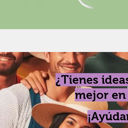
¿Tienes idea
mejor en 
¡Ayúda