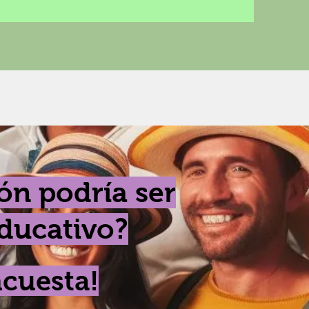
ón podría ser
educativo?
cuesta!