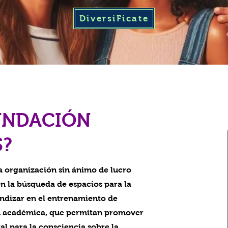
DiversiFicate
FUNDACIÓN
S?
a organización sin ánimo de lucro
en la búsqueda de espacios para la
undizar en el entrenamiento de
ón académica, que permitan promover
l para la consciencia sobre la